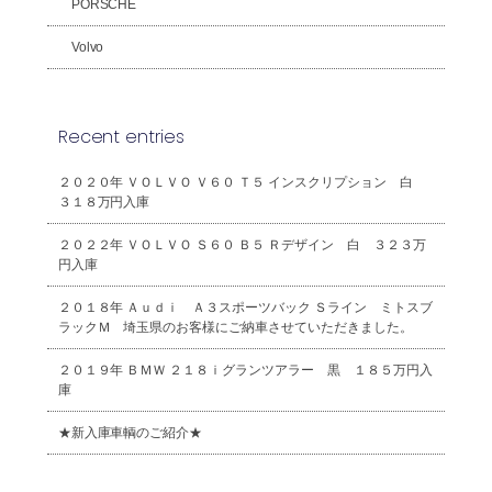
PORSCHE
Volvo
Recent entries
２０２０年 ＶＯＬＶＯ Ｖ６０ Ｔ５ インスクリプション 白
３１８万円入庫
２０２２年 ＶＯＬＶＯ Ｓ６０ Ｂ５ Ｒデザイン 白 ３２３万
円入庫
２０１８年 Ａｕｄｉ Ａ３スポーツバック Ｓライン ミトスブ
ラックＭ 埼玉県のお客様にご納車させていただきました。
２０１９年 ＢＭＷ ２１８ｉグランツアラー 黒 １８５万円入
庫
★新入庫車輌のご紹介★