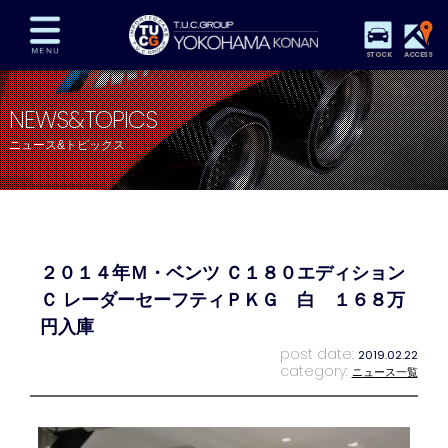
STOCK
ACCESS
在庫車両情報
保証&サービス
パーツリスト
NEWS&TOPICS
TUCとは？
店舗情報
アクセスマップ
ニュース&トピックス
全国納車
特別作業
注文販売
自動車保険
買取査定
スタッフ紹介
リクルート
お問い合わせ
会社概要
２０１４年Ｍ・ベンツ Ｃ１８０エディション
プライバシーポリシー
スタッフblog
納車blog
Ｃ レーダーセーフティＰＫＧ 白 １６８万
円入庫
post date:
2019.02.22
category:
ニュース一覧