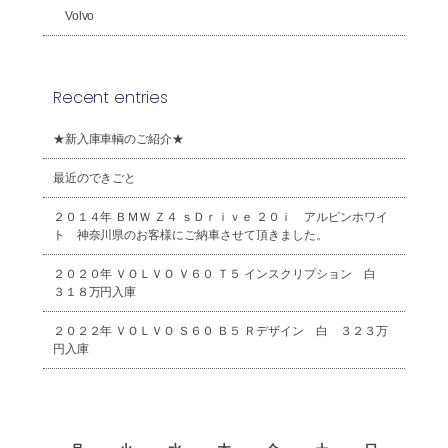
Volvo
Recent entries
★新入庫車輌のご紹介★
最近のできごと
２０１４年 ＢＭＷ Ｚ４ ｓＤｒｉｖｅ ２０ｉ アルピンホワイ
ト 神奈川県のお客様にご納車させて頂きました。
２０２０年 ＶＯＬＶＯ Ｖ６０ Ｔ５ インスクリプション 白
３１８万円入庫
２０２２年 ＶＯＬＶＯ Ｓ６０ Ｂ５ Ｒデザイン 白 ３２３万
円入庫
2026年8月