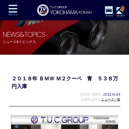
STOCK
ACCESS
在庫車両情報
保証&サービス
パーツリスト
NEWS&TOPICS
TUCとは？
店舗情報
アクセスマップ
ニュース&トピックス
全国納車
特別作業
注文販売
自動車保険
買取査定
スタッフ紹介
リクルート
お問い合わせ
会社概要
２０１８年 ＢＭＷ Ｍ２クーペ 青 ５３８万
プライバシーポリシー
スタッフblog
納車blog
円入庫
post date:
2022.10.03
category:
ニュース一覧