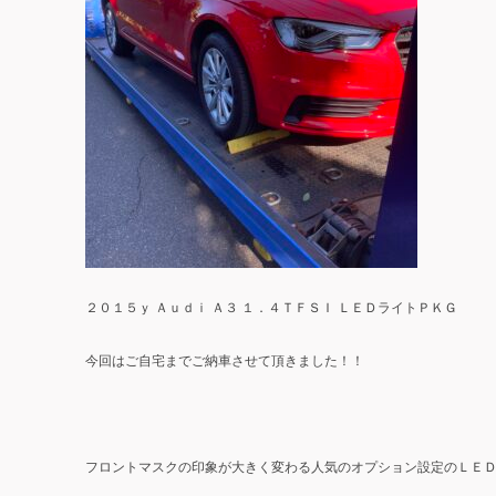
２０１５ｙ Ａｕｄｉ Ａ３ １．４ＴＦＳＩ ＬＥＤライトＰＫＧ
今回はご自宅までご納車させて頂きました！！
フロントマスクの印象が大きく変わる人気のオプション設定のＬＥ