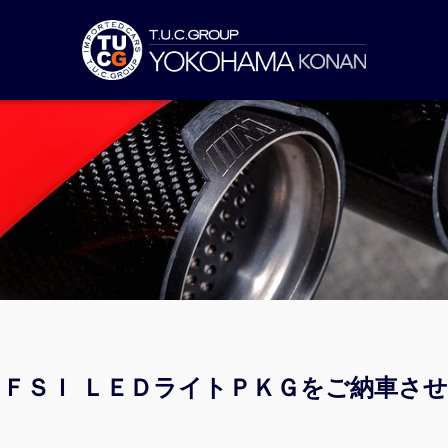
４ＴＦＳＩ ＬＥＤライトＰＫＧをご納車さ