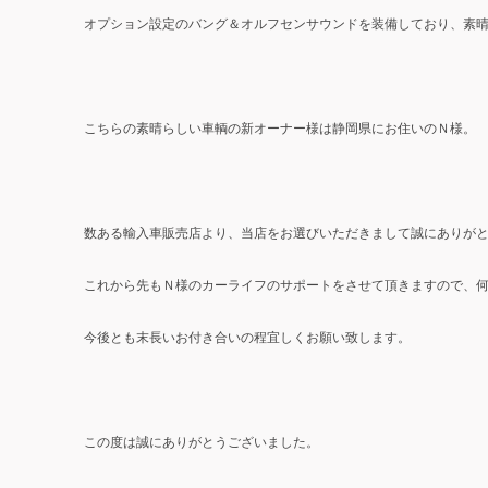
オプション設定のバング＆オルフセンサウンドを装備しており、素
こちらの素晴らしい車輌の新オーナー様は静岡県にお住いのＮ様。
数ある輸入車販売店より、当店をお選びいただきまして誠にありが
これから先もＮ様のカーライフのサポートをさせて頂きますので、
今後とも末長いお付き合いの程宜しくお願い致します。
この度は誠にありがとうございました。