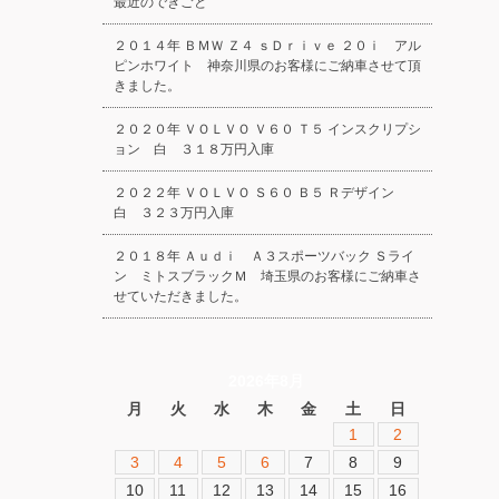
最近のできごと
２０１４年 ＢＭＷ Ｚ４ ｓＤｒｉｖｅ ２０ｉ アル
ピンホワイト 神奈川県のお客様にご納車させて頂
きました。
２０２０年 ＶＯＬＶＯ Ｖ６０ Ｔ５ インスクリプシ
ョン 白 ３１８万円入庫
２０２２年 ＶＯＬＶＯ Ｓ６０ Ｂ５ Ｒデザイン
白 ３２３万円入庫
２０１８年 Ａｕｄｉ Ａ３スポーツバック Ｓライ
ン ミトスブラックＭ 埼玉県のお客様にご納車さ
せていただきました。
2026年8月
月
火
水
木
金
土
日
1
2
3
4
5
6
7
8
9
10
11
12
13
14
15
16