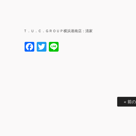
Ｔ．Ｕ．Ｃ．ＧＲＯＵＰ横浜港南店：清家
Facebook
Twitter
Line
« 前