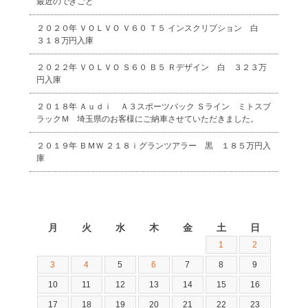
最近のできごと
２０２０年 ＶＯＬＶＯ Ｖ６０ Ｔ５ インスクリプション 白
３１８万円入庫
２０２２年 ＶＯＬＶＯ Ｓ６０ Ｂ５ Ｒデザイン 白 ３２３万
円入庫
２０１８年 Ａｕｄｉ Ａ３スポーツバック Ｓライン ミトスブ
ラックＭ 埼玉県のお客様にご納車させていただきました。
２０１９年 ＢＭＷ ２１８ｉグランツアラー 黒 １８５万円入
庫
2026年8月
月
火
水
木
金
土
日
1
2
3
4
5
6
7
8
9
10
11
12
13
14
15
16
17
18
19
20
21
22
23