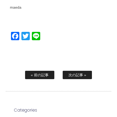
maeda
Facebook
Twitter
Line
« 前の記事
次の記事 »
Categories