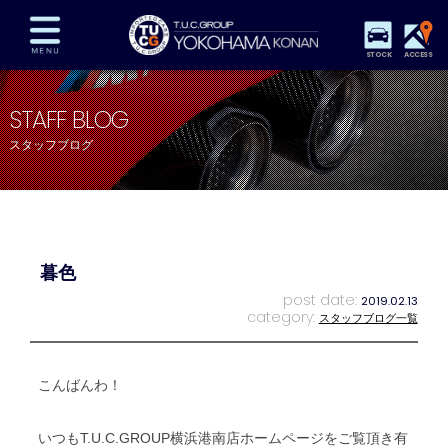
STOCK
ACCESS
在庫車両情報
保証&サービス
パーツリスト
STAFF BLOG
TUCとは？
店舗情報
アクセスマップ
スタッフブログ
全国納車
特別作業
注文販売
自動車保険
買取査定
スタッフ紹介
リクルート
お問い合わせ
会社概要
暮色
プライバシーポリシー
スタッフblog
納車blog
post date:
2019.02.13
category:
スタッフブログ一覧
こんばんわ！
いつもT.U.C.GROUP横浜港南店ホームページをご覧頂き有