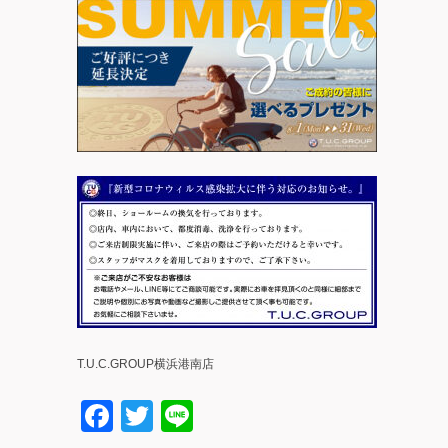
T.U.C.GROUP横浜港南店
Facebook
Twitter
Line