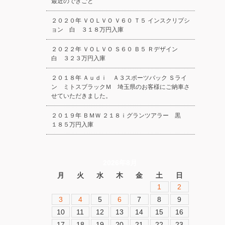
最近のできごと
２０２０年 ＶＯＬＶＯ Ｖ６０ Ｔ５ インスクリプシ
ョン 白 ３１８万円入庫
２０２２年 ＶＯＬＶＯ Ｓ６０ Ｂ５ Ｒデザイン
白 ３２３万円入庫
２０１８年 Ａｕｄｉ Ａ３スポーツバック Ｓライ
ン ミトスブラックＭ 埼玉県のお客様にご納車さ
せていただきました。
２０１９年 ＢＭＷ ２１８ｉグランツアラー 黒
１８５万円入庫
2026年8月
月
火
水
木
金
土
日
1
2
3
4
5
6
7
8
9
10
11
12
13
14
15
16
17
18
19
20
21
22
23