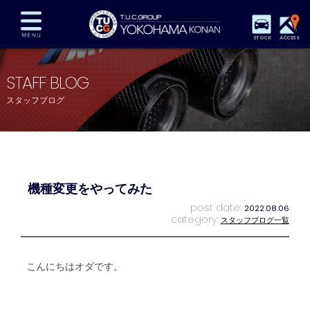
STOCK
ACCESS
在庫車両情報
保証&サービス
パーツリスト
STAFF BLOG
TUCとは？
店舗情報
アクセスマップ
スタッフブログ
全国納車
特別作業
注文販売
自動車保険
買取査定
スタッフ紹介
リクルート
お問い合わせ
会社概要
機種変更をやってみた
プライバシーポリシー
スタッフblog
納車blog
post date:
2022.08.06
category:
スタッフブログ一覧
こんにちはオダです。