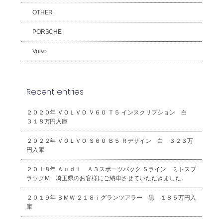
OTHER
PORSCHE
Volvo
Recent entries
２０２０年 ＶＯＬＶＯ Ｖ６０ Ｔ５ インスクリプション 白
３１８万円入庫
２０２２年 ＶＯＬＶＯ Ｓ６０ Ｂ５ Ｒデザイン 白 ３２３万
円入庫
２０１８年 Ａｕｄｉ Ａ３スポーツバック Ｓライン ミトスブ
ラックＭ 埼玉県のお客様にご納車させていただきました。
２０１９年 ＢＭＷ ２１８ｉグランツアラー 黒 １８５万円入
庫