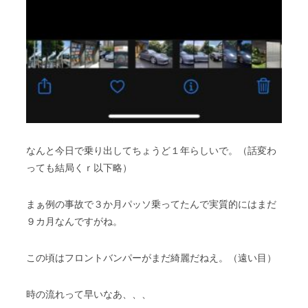
なんと今日で乗り出してちょうど１年らしいで。（話変わ
っても結局くｒ以下略）
まぁ例の事故で３か月パッソ乗ってたんで実質的にはまだ
９カ月なんですがね。
この頃はフロントバンパーがまだ綺麗だねえ。（遠い目）
時の流れって早いなあ、、、