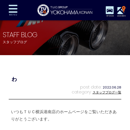
STOCK
ACCESS
在庫車両情報
保証&サービス
パーツリスト
STAFF BLOG
TUCとは？
店舗情報
アクセスマップ
スタッフブログ
全国納車
特別作業
注文販売
自動車保険
買取査定
スタッフ紹介
リクルート
お問い合わせ
会社概要
わ
プライバシーポリシー
スタッフblog
納車blog
post date:
2022.06.28
category:
スタッフブログ一覧
いつもＴＵＣ横浜港南店のホームページをご覧いただきあ
りがとうございます。