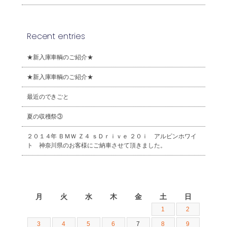
Recent entries
★新入庫車輌のご紹介★
★新入庫車輌のご紹介★
最近のできごと
夏の収穫祭③
２０１４年 ＢＭＷ Ｚ４ ｓＤｒｉｖｅ ２０ｉ アルピンホワイ
ト 神奈川県のお客様にご納車させて頂きました。
2026年8月
月
火
水
木
金
土
日
1
2
3
4
5
6
7
8
9