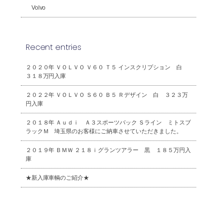
Volvo
Recent entries
２０２０年 ＶＯＬＶＯ Ｖ６０ Ｔ５ インスクリプション 白
３１８万円入庫
２０２２年 ＶＯＬＶＯ Ｓ６０ Ｂ５ Ｒデザイン 白 ３２３万
円入庫
２０１８年 Ａｕｄｉ Ａ３スポーツバック Ｓライン ミトスブ
ラックＭ 埼玉県のお客様にご納車させていただきました。
２０１９年 ＢＭＷ ２１８ｉグランツアラー 黒 １８５万円入
庫
★新入庫車輌のご紹介★
2026年8月