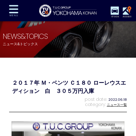
STOCK
ACCESS
在庫車両情報
保証&サービス
パーツリスト
NEWS&TOPICS
TUCとは？
店舗情報
アクセスマップ
ニュース&トピックス
全国納車
特別作業
注文販売
自動車保険
買取査定
スタッフ紹介
リクルート
お問い合わせ
会社概要
２０１７年 Ｍ・ベンツ Ｃ１８０ ローレウスエ
プライバシーポリシー
スタッフblog
納車blog
ディション 白 ３０５万円入庫
post date:
2022.06.18
category:
ニュース一覧