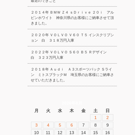
最近のできごと
２０１４年 ＢＭＷ Ｚ４ ｓＤｒｉｖｅ ２０ｉ アル
ピンホワイト 神奈川県のお客様にご納車させて頂
きました。
２０２０年 ＶＯＬＶＯ Ｖ６０ Ｔ５ インスクリプシ
ョン 白 ３１８万円入庫
２０２２年 ＶＯＬＶＯ Ｓ６０ Ｂ５ Ｒデザイン
白 ３２３万円入庫
２０１８年 Ａｕｄｉ Ａ３スポーツバック Ｓライ
ン ミトスブラックＭ 埼玉県のお客様にご納車さ
せていただきました。
2026年8月
月
火
水
木
金
土
日
1
2
3
4
5
6
7
8
9
10
11
12
13
14
15
16