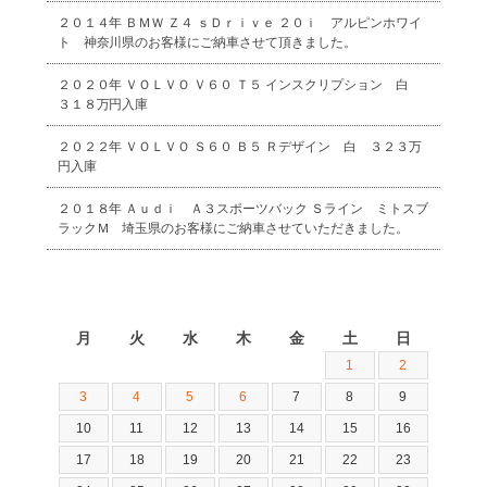
２０１４年 ＢＭＷ Ｚ４ ｓＤｒｉｖｅ ２０ｉ アルピンホワイ
ト 神奈川県のお客様にご納車させて頂きました。
２０２０年 ＶＯＬＶＯ Ｖ６０ Ｔ５ インスクリプション 白
３１８万円入庫
２０２２年 ＶＯＬＶＯ Ｓ６０ Ｂ５ Ｒデザイン 白 ３２３万
円入庫
２０１８年 Ａｕｄｉ Ａ３スポーツバック Ｓライン ミトスブ
ラックＭ 埼玉県のお客様にご納車させていただきました。
2026年8月
月
火
水
木
金
土
日
1
2
3
4
5
6
7
8
9
10
11
12
13
14
15
16
17
18
19
20
21
22
23