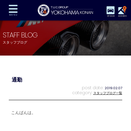
STOCK
ACCESS
在庫車両情報
保証&サービス
パーツリスト
STAFF BLOG
TUCとは？
店舗情報
アクセスマップ
スタッフブログ
全国納車
特別作業
注文販売
自動車保険
買取査定
スタッフ紹介
リクルート
お問い合わせ
会社概要
通勤
プライバシーポリシー
スタッフblog
納車blog
post date:
2019.02.07
category:
スタッフブログ一覧
こんばんは。