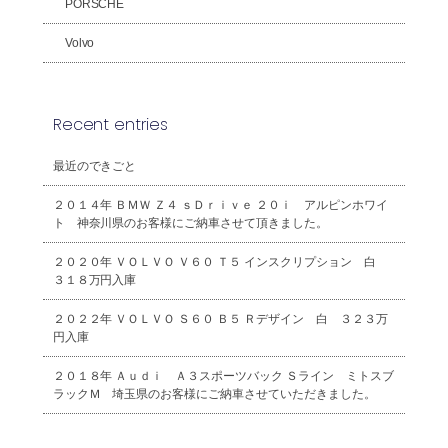
PORSCHE
Volvo
Recent entries
最近のできごと
２０１４年 ＢＭＷ Ｚ４ ｓＤｒｉｖｅ ２０ｉ アルピンホワイ
ト 神奈川県のお客様にご納車させて頂きました。
２０２０年 ＶＯＬＶＯ Ｖ６０ Ｔ５ インスクリプション 白
３１８万円入庫
２０２２年 ＶＯＬＶＯ Ｓ６０ Ｂ５ Ｒデザイン 白 ３２３万
円入庫
２０１８年 Ａｕｄｉ Ａ３スポーツバック Ｓライン ミトスブ
ラックＭ 埼玉県のお客様にご納車させていただきました。