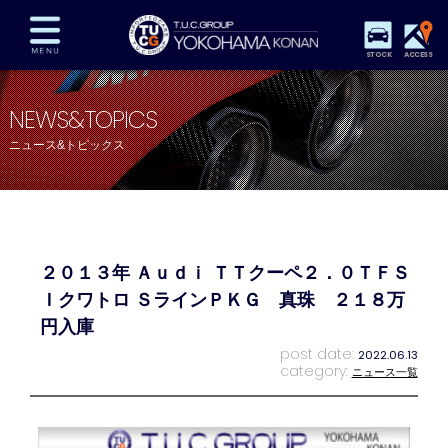
STOCK
ACCESS
在庫車両情報
保証&サービス
パーツリスト
NEWS&TOPICS
TUCとは？
店舗情報
アクセスマップ
ニュース&トピックス
全国納車
特別作業
注文販売
自動車保険
買取査定
スタッフ紹介
リクルート
お問い合わせ
会社概要
２０１３年 Ａｕｄｉ ＴＴクーペ２．０ＴＦＳ
プライバシーポリシー
スタッフblog
納車blog
Ｉクワトロ ＳラインＰＫＧ 真珠 ２１８万
円入庫
post date:
2022.06.13
category:
ニュース一覧