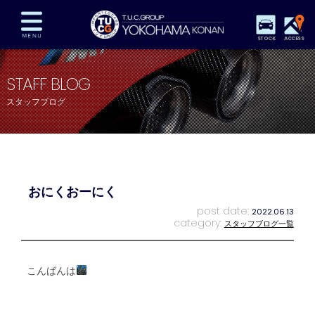
STOCK
ACCESS
在庫車両情報
保証&サービス
パーツリスト
STAFF BLOG
TUCとは？
店舗情報
アクセスマップ
スタッフブログ
全国納車
特別作業
注文販売
自動車保険
買取査定
スタッフ紹介
リクルート
お問い合わせ
会社概要
おにくおーにく
プライバシーポリシー
スタッフblog
納車blog
post date:
2022.06.13
category:
スタッフブログ一覧
こんばんは