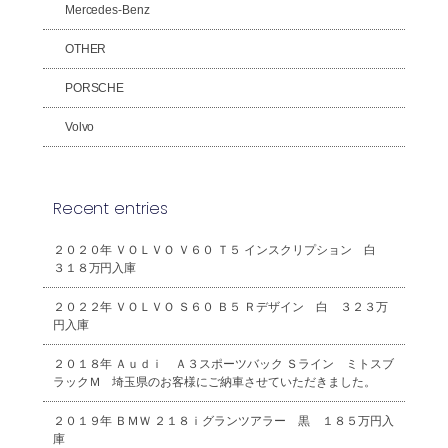
Mercedes-Benz
OTHER
PORSCHE
Volvo
Recent entries
２０２０年 ＶＯＬＶＯ Ｖ６０ Ｔ５ インスクリプション 白
３１８万円入庫
２０２２年 ＶＯＬＶＯ Ｓ６０ Ｂ５ Ｒデザイン 白 ３２３万
円入庫
２０１８年 Ａｕｄｉ Ａ３スポーツバック Ｓライン ミトスブ
ラックＭ 埼玉県のお客様にご納車させていただきました。
２０１９年 ＢＭＷ ２１８ｉグランツアラー 黒 １８５万円入
庫