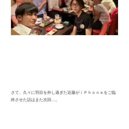
さて、久々に羽目を外し過ぎた近藤がｉＰｈｏｎｅをご臨
終させた話はまた次回…。