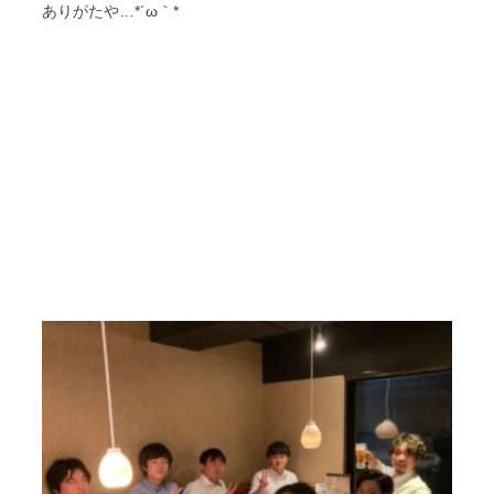
ありがたや…*´ω｀
*