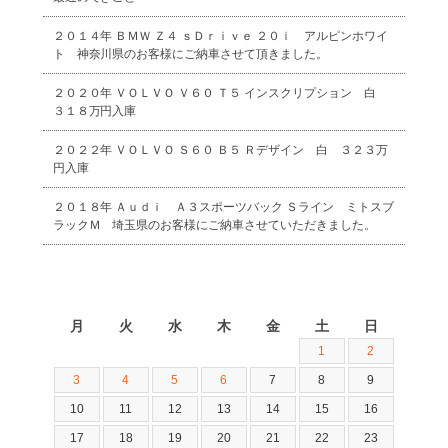
２０１４年 ＢＭＷ Ｚ４ ｓＤｒｉｖｅ ２０ｉ アルピンホワイ
ト 神奈川県のお客様にご納車させて頂きました。
２０２０年 ＶＯＬＶＯ Ｖ６０ Ｔ５ インスクリプション 白
３１８万円入庫
２０２２年 ＶＯＬＶＯ Ｓ６０ Ｂ５ Ｒデザイン 白 ３２３万
円入庫
２０１８年 Ａｕｄｉ Ａ３スポーツバック Ｓライン ミトスブ
ラックＭ 埼玉県のお客様にご納車させていただきました。
2026年8月
月
火
水
木
金
土
日
1
2
3
4
5
6
7
8
9
10
11
12
13
14
15
16
17
18
19
20
21
22
23