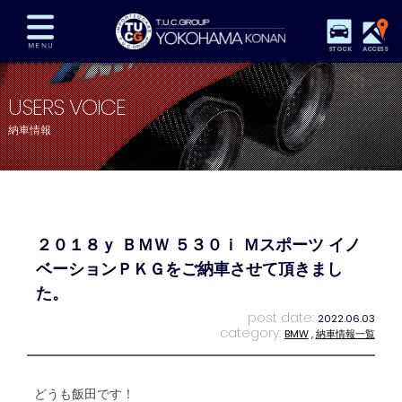
STOCK
ACCESS
在庫車両情報
保証&サービス
パーツリスト
USERS VOICE
TUCとは？
店舗情報
アクセスマップ
納車情報
全国納車
特別作業
注文販売
自動車保険
買取査定
スタッフ紹介
リクルート
お問い合わせ
会社概要
２０１８ｙ ＢＭＷ ５３０ｉ Ｍスポーツ イノ
プライバシーポリシー
スタッフblog
納車blog
ベーションＰＫＧをご納車させて頂きまし
た。
post date:
2022.06.03
category:
BMW
,
納車情報一覧
どうも飯田です！