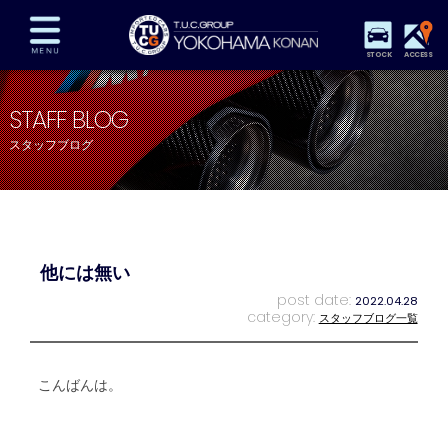
STOCK
ACCESS
在庫車両情報
保証&サービス
パーツリスト
STAFF BLOG
TUCとは？
店舗情報
アクセスマップ
スタッフブログ
全国納車
特別作業
注文販売
自動車保険
買取査定
スタッフ紹介
リクルート
お問い合わせ
会社概要
他には無い
プライバシーポリシー
スタッフblog
納車blog
post date:
2022.04.28
category:
スタッフブログ一覧
こんばんは。