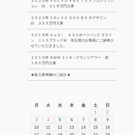
２０２０年 ＶＯＬＶＯ Ｖ６０ Ｔ５ インスクリプシ
ョン 白 ３１８万円入庫
２０２２年 ＶＯＬＶＯ Ｓ６０ Ｂ５ Ｒデザイン
白 ３２３万円入庫
２０１８年 Ａｕｄｉ Ａ３スポーツバック Ｓライ
ン ミトスブラックＭ 埼玉県のお客様にご納車さ
せていただきました。
２０１９年 ＢＭＷ ２１８ｉグランツアラー 黒
１８５万円入庫
★新入庫車輌のご紹介★
2026年8月
月
火
水
木
金
土
日
1
2
3
4
5
6
7
8
9
10
11
12
13
14
15
16
17
18
19
20
21
22
23