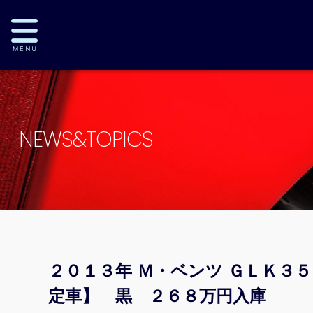
NEWS&TOPICS
２０１３年 Ｍ・ベンツ ＧＬＫ３
定車】 黒 ２６８万円入庫