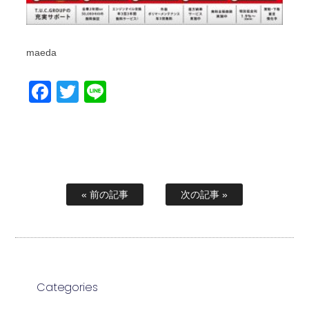
maeda
Facebook
Twitter
Line
« 前の記事
次の記事 »
Categories