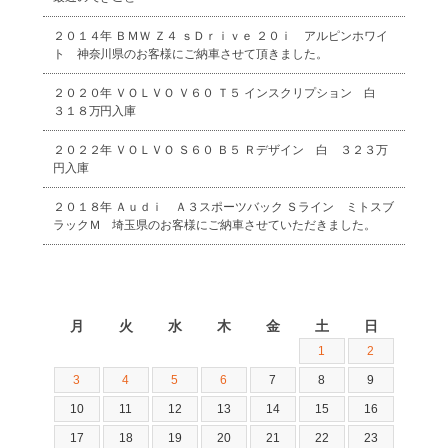
２０１４年 ＢＭＷ Ｚ４ ｓＤｒｉｖｅ ２０ｉ アルピンホワイ
ト 神奈川県のお客様にご納車させて頂きました。
２０２０年 ＶＯＬＶＯ Ｖ６０ Ｔ５ インスクリプション 白
３１８万円入庫
２０２２年 ＶＯＬＶＯ Ｓ６０ Ｂ５ Ｒデザイン 白 ３２３万
円入庫
２０１８年 Ａｕｄｉ Ａ３スポーツバック Ｓライン ミトスブ
ラックＭ 埼玉県のお客様にご納車させていただきました。
2026年8月
月
火
水
木
金
土
日
1
2
3
4
5
6
7
8
9
10
11
12
13
14
15
16
17
18
19
20
21
22
23