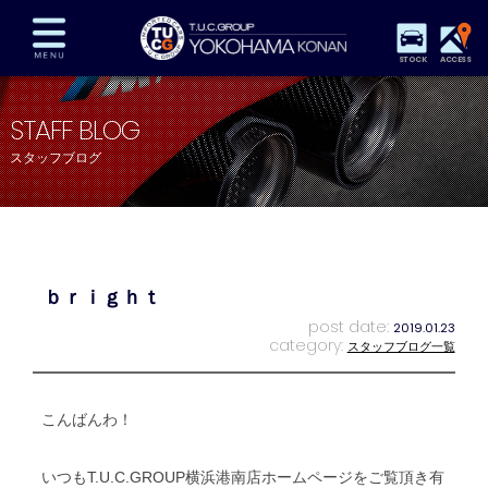
STOCK
ACCESS
在庫車両情報
保証&サービス
パーツリスト
STAFF BLOG
TUCとは？
店舗情報
アクセスマップ
スタッフブログ
全国納車
特別作業
注文販売
自動車保険
買取査定
スタッフ紹介
リクルート
お問い合わせ
会社概要
ｂｒｉｇｈｔ
プライバシーポリシー
スタッフblog
納車blog
post date:
2019.01.23
category:
スタッフブログ一覧
こんばんわ！
いつもT.U.C.GROUP横浜港南店ホームページをご覧頂き有