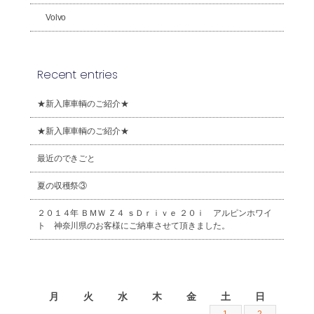
Volvo
Recent entries
★新入庫車輌のご紹介★
★新入庫車輌のご紹介★
最近のできごと
夏の収穫祭③
２０１４年 ＢＭＷ Ｚ４ ｓＤｒｉｖｅ ２０ｉ アルピンホワイ
ト 神奈川県のお客様にご納車させて頂きました。
2026年8月
月
火
水
木
金
土
日