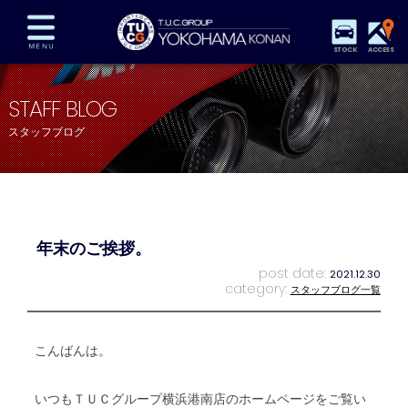
STOCK
ACCESS
在庫車両情報
保証&サービス
パーツリスト
STAFF BLOG
TUCとは？
店舗情報
アクセスマップ
スタッフブログ
全国納車
特別作業
注文販売
自動車保険
買取査定
スタッフ紹介
リクルート
お問い合わせ
会社概要
年末のご挨拶。
プライバシーポリシー
スタッフblog
納車blog
post date:
2021.12.30
category:
スタッフブログ一覧
こんばんは。
いつもＴＵＣグループ横浜港南店のホームページをご覧い