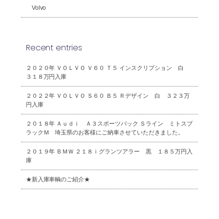
Volvo
Recent entries
２０２０年 ＶＯＬＶＯ Ｖ６０ Ｔ５ インスクリプション 白
３１８万円入庫
２０２２年 ＶＯＬＶＯ Ｓ６０ Ｂ５ Ｒデザイン 白 ３２３万
円入庫
２０１８年 Ａｕｄｉ Ａ３スポーツバック Ｓライン ミトスブ
ラックＭ 埼玉県のお客様にご納車させていただきました。
２０１９年 ＢＭＷ ２１８ｉグランツアラー 黒 １８５万円入
庫
★新入庫車輌のご紹介★
2026年8月