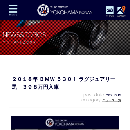
STOCK
ACCESS
在庫車両情報
保証&サービス
パーツリスト
NEWS&TOPICS
TUCとは？
店舗情報
アクセスマップ
ニュース&トピックス
全国納車
特別作業
注文販売
自動車保険
買取査定
スタッフ紹介
リクルート
お問い合わせ
会社概要
２０１８年 ＢＭＷ ５３０ｉ ラグジュアリー
プライバシーポリシー
スタッフblog
納車blog
黒 ３９８万円入庫
post date:
2021.12.19
category:
ニュース一覧