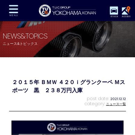
STOCK
ACCESS
在庫車両情報
保証&サービス
パーツリスト
NEWS&TOPICS
TUCとは？
店舗情報
アクセスマップ
ニュース&トピックス
全国納車
特別作業
注文販売
自動車保険
買取査定
スタッフ紹介
リクルート
お問い合わせ
会社概要
２０１５年 ＢＭＷ ４２０ｉグランクーペ Ｍス
プライバシーポリシー
スタッフblog
納車blog
ポーツ 黒 ２３８万円入庫
post date:
2021.12.12
category:
ニュース一覧