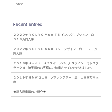
Volvo
Recent entries
２０２０年 ＶＯＬＶＯ Ｖ６０ Ｔ５ インスクリプション 白
３１８万円入庫
２０２２年 ＶＯＬＶＯ Ｓ６０ Ｂ５ Ｒデザイン 白 ３２３万
円入庫
２０１８年 Ａｕｄｉ Ａ３スポーツバック Ｓライン ミトスブ
ラックＭ 埼玉県のお客様にご納車させていただきました。
２０１９年 ＢＭＷ ２１８ｉグランツアラー 黒 １８５万円入
庫
★新入庫車輌のご紹介★
2026年8月