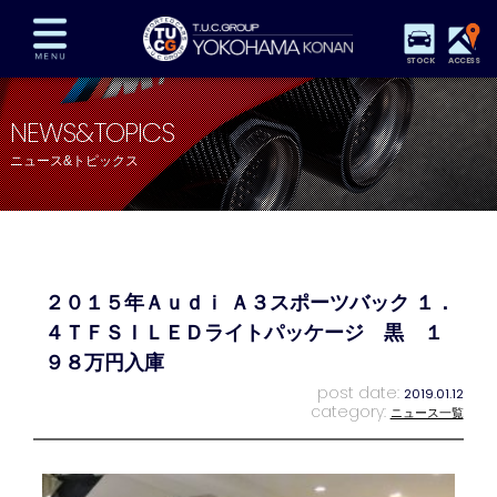
STOCK
ACCESS
在庫車両情報
保証&サービス
パーツリスト
NEWS&TOPICS
TUCとは？
店舗情報
アクセスマップ
ニュース&トピックス
全国納車
特別作業
注文販売
自動車保険
買取査定
スタッフ紹介
リクルート
お問い合わせ
会社概要
２０１５年Ａｕｄｉ Ａ３スポーツバック １．
プライバシーポリシー
スタッフblog
納車blog
４ＴＦＳＩＬＥＤライトパッケージ 黒 １
９８万円入庫
post date:
2019.01.12
category:
ニュース一覧