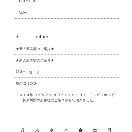
PORSCHE
Volvo
Recent entries
★新入庫車輌のご紹介★
★新入庫車輌のご紹介★
最近のできごと
夏の収穫祭③
２０１４年 ＢＭＷ Ｚ４ ｓＤｒｉｖｅ ２０ｉ アルピンホワイ
ト 神奈川県のお客様にご納車させて頂きました。
2026年8月
月
火
水
木
金
土
日