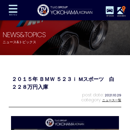
STOCK
ACCESS
在庫車両情報
保証&サービス
パーツリスト
NEWS&TOPICS
TUCとは？
店舗情報
アクセスマップ
ニュース&トピックス
全国納車
特別作業
注文販売
自動車保険
買取査定
スタッフ紹介
リクルート
お問い合わせ
会社概要
２０１５年 ＢＭＷ ５２３ｉ Mスポーツ 白
プライバシーポリシー
スタッフblog
納車blog
２２８万円入庫
post date:
2021.10.29
category:
ニュース一覧