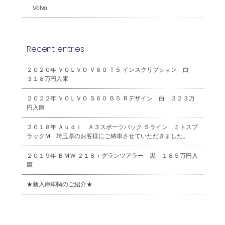
Volvo
Recent entries
２０２０年 ＶＯＬＶＯ Ｖ６０ Ｔ５ インスクリプション 白
３１８万円入庫
２０２２年 ＶＯＬＶＯ Ｓ６０ Ｂ５ Ｒデザイン 白 ３２３万
円入庫
２０１８年 Ａｕｄｉ Ａ３スポーツバック Ｓライン ミトスブ
ラックＭ 埼玉県のお客様にご納車させていただきました。
２０１９年 ＢＭＷ ２１８ｉグランツアラー 黒 １８５万円入
庫
★新入庫車輌のご紹介★
2026年8月