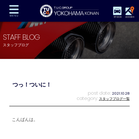
STOCK
ACCESS
在庫車両情報
保証&サービス
パーツリスト
STAFF BLOG
TUCとは？
店舗情報
アクセスマップ
スタッフブログ
全国納車
特別作業
注文販売
自動車保険
買取査定
スタッフ紹介
リクルート
お問い合わせ
会社概要
つっ！ついに！
プライバシーポリシー
スタッフblog
納車blog
post date:
2021.10.28
category:
スタッフブログ一覧
こんばんは。