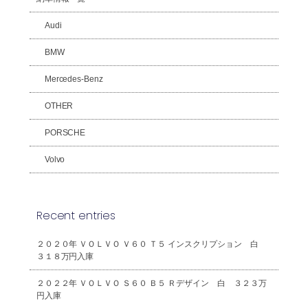
Audi
BMW
Mercedes-Benz
OTHER
PORSCHE
Volvo
Recent entries
２０２０年 ＶＯＬＶＯ Ｖ６０ Ｔ５ インスクリプション 白
３１８万円入庫
２０２２年 ＶＯＬＶＯ Ｓ６０ Ｂ５ Ｒデザイン 白 ３２３万
円入庫