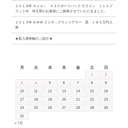
２０１８年 Ａｕｄｉ Ａ３スポーツバック Ｓライン ミトスブ
ラックＭ 埼玉県のお客様にご納車させていただきました。
２０１９年 ＢＭＷ ２１８ｉグランツアラー 黒 １８５万円入
庫
★新入庫車輌のご紹介★
2026年8月
月
火
水
木
金
土
日
1
2
3
4
5
6
7
8
9
10
11
12
13
14
15
16
17
18
19
20
21
22
23
24
25
26
27
28
29
30
31
« 7月