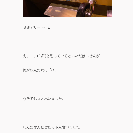
３連デザート( ﾟДﾟ)
え、、、( ﾟДﾟ)と思っているといいだぱいせんが
俺が頼んだわ(。-`ω-)
うそでしょと思いました。
なんだかんだ皆たくさん食べました