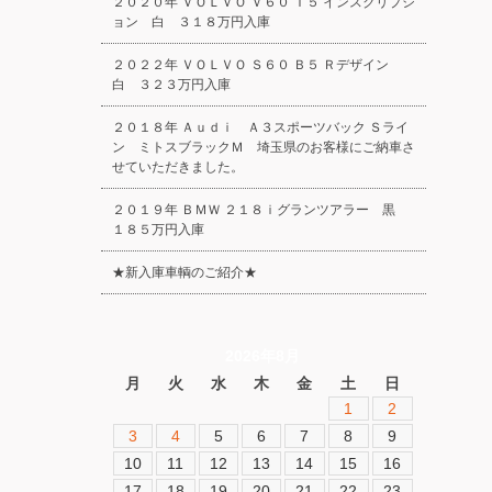
２０２０年 ＶＯＬＶＯ Ｖ６０ Ｔ５ インスクリプシ
ョン 白 ３１８万円入庫
２０２２年 ＶＯＬＶＯ Ｓ６０ Ｂ５ Ｒデザイン
白 ３２３万円入庫
２０１８年 Ａｕｄｉ Ａ３スポーツバック Ｓライ
ン ミトスブラックＭ 埼玉県のお客様にご納車さ
せていただきました。
２０１９年 ＢＭＷ ２１８ｉグランツアラー 黒
１８５万円入庫
★新入庫車輌のご紹介★
2026年8月
月
火
水
木
金
土
日
1
2
3
4
5
6
7
8
9
10
11
12
13
14
15
16
17
18
19
20
21
22
23