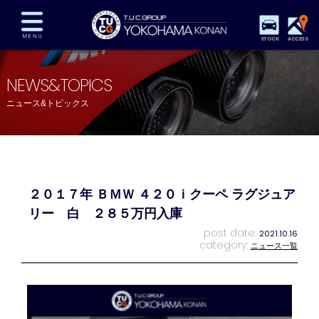
STOCK
ACCESS
在庫車両情報
保証&サービス
パーツリスト
NEWS&TOPICS
TUCとは？
店舗情報
アクセスマップ
ニュース&トピックス
全国納車
特別作業
注文販売
自動車保険
買取査定
スタッフ紹介
リクルート
お問い合わせ
会社概要
２０１７年 ＢＭＷ ４２０ｉクーペ ラグジュア
プライバシーポリシー
スタッフblog
納車blog
リー 白 ２８５万円入庫
post date:
2021.10.16
category:
ニュース一覧