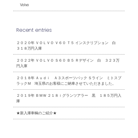
Volvo
Recent entries
２０２０年 ＶＯＬＶＯ Ｖ６０ Ｔ５ インスクリプション 白
３１８万円入庫
２０２２年 ＶＯＬＶＯ Ｓ６０ Ｂ５ Ｒデザイン 白 ３２３万
円入庫
２０１８年 Ａｕｄｉ Ａ３スポーツバック Ｓライン ミトスブ
ラックＭ 埼玉県のお客様にご納車させていただきました。
２０１９年 ＢＭＷ ２１８ｉグランツアラー 黒 １８５万円入
庫
★新入庫車輌のご紹介★
2026年8月