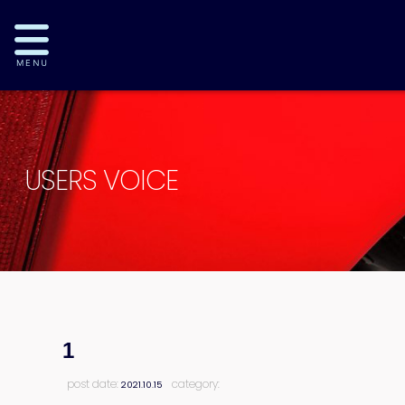
USERS VOICE
1
post date:
category:
2021.10.15