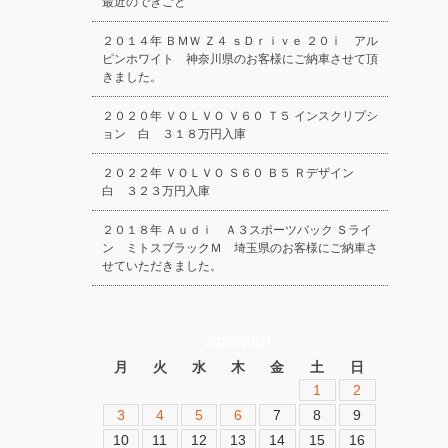
最近のできごと
２０１４年 ＢＭＷ Ｚ４ ｓＤｒｉｖｅ ２０ｉ アル
ピンホワイト 神奈川県のお客様にご納車させて頂
きました。
２０２０年 ＶＯＬＶＯ Ｖ６０ Ｔ５ インスクリプシ
ョン 白 ３１８万円入庫
２０２２年 ＶＯＬＶＯ Ｓ６０ Ｂ５ Ｒデザイン
白 ３２３万円入庫
２０１８年 Ａｕｄｉ Ａ３スポーツバック Ｓライ
ン ミトスブラックＭ 埼玉県のお客様にご納車さ
せていただきました。
2026年8月
月
火
水
木
金
土
日
1
2
3
4
5
6
7
8
9
10
11
12
13
14
15
16