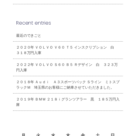
Recent entries
最近のできごと
２０２０年 ＶＯＬＶＯ Ｖ６０ Ｔ５ インスクリプション 白
３１８万円入庫
２０２２年 ＶＯＬＶＯ Ｓ６０ Ｂ５ Ｒデザイン 白 ３２３万
円入庫
２０１８年 Ａｕｄｉ Ａ３スポーツバック Ｓライン ミトスブ
ラックＭ 埼玉県のお客様にご納車させていただきました。
２０１９年 ＢＭＷ ２１８ｉグランツアラー 黒 １８５万円入
庫
2026年8月
月
火
水
木
金
土
日