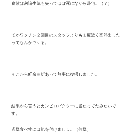
食欲は勿論生気も失ってほぼ死にながら帰宅。（？）
てかワクチン２回目のスタッフよりも１度近く高熱出した
ってなんかウケる。
そこから紆余曲折あって無事に復帰しました。
結果から言うとカンピロバクターに当たってたみたいで
す。
皆様食べ物には気を付けましょ。（何様）