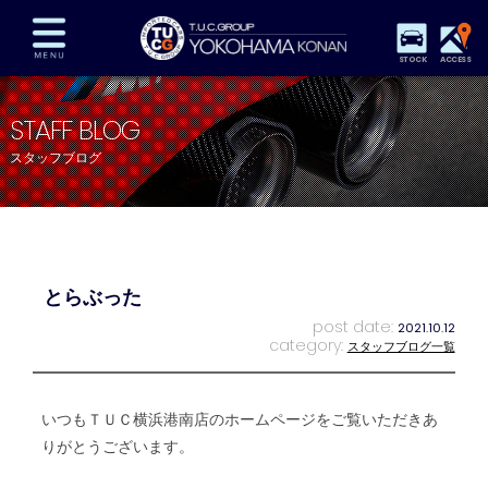
STOCK
ACCESS
在庫車両情報
保証&サービス
パーツリスト
STAFF BLOG
TUCとは？
店舗情報
アクセスマップ
スタッフブログ
全国納車
特別作業
注文販売
自動車保険
買取査定
スタッフ紹介
リクルート
お問い合わせ
会社概要
とらぶった
プライバシーポリシー
スタッフblog
納車blog
post date:
2021.10.12
category:
スタッフブログ一覧
いつもＴＵＣ横浜港南店のホームページをご覧いただきあ
りがとうございます。