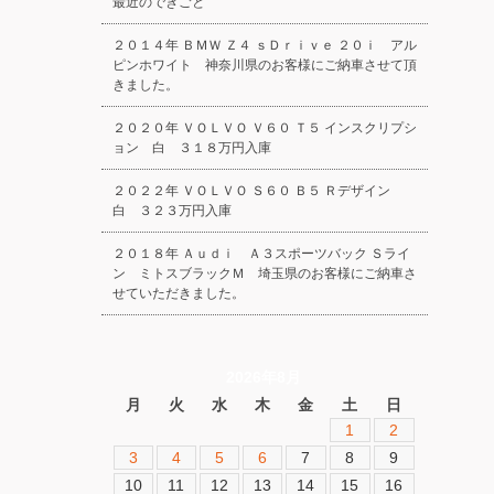
最近のできごと
２０１４年 ＢＭＷ Ｚ４ ｓＤｒｉｖｅ ２０ｉ アル
ピンホワイト 神奈川県のお客様にご納車させて頂
きました。
２０２０年 ＶＯＬＶＯ Ｖ６０ Ｔ５ インスクリプシ
ョン 白 ３１８万円入庫
２０２２年 ＶＯＬＶＯ Ｓ６０ Ｂ５ Ｒデザイン
白 ３２３万円入庫
２０１８年 Ａｕｄｉ Ａ３スポーツバック Ｓライ
ン ミトスブラックＭ 埼玉県のお客様にご納車さ
せていただきました。
2026年8月
月
火
水
木
金
土
日
1
2
3
4
5
6
7
8
9
10
11
12
13
14
15
16