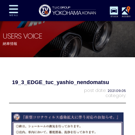
STOCK
ACCESS
在庫車両情報
保証&サービス
パーツリスト
USERS VOICE
TUCとは？
店舗情報
アクセスマップ
納車情報
全国納車
特別作業
注文販売
自動車保険
買取査定
スタッフ紹介
リクルート
お問い合わせ
会社概要
19_3_EDGE_tuc_yashio_nendomatsu
プライバシーポリシー
スタッフblog
納車blog
post date:
2021.09.05
category: