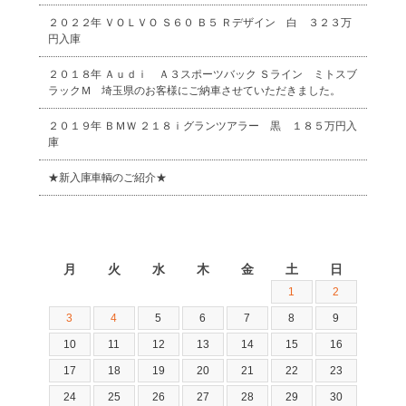
２０２２年 ＶＯＬＶＯ Ｓ６０ Ｂ５ Ｒデザイン 白 ３２３万
円入庫
２０１８年 Ａｕｄｉ Ａ３スポーツバック Ｓライン ミトスブ
ラックＭ 埼玉県のお客様にご納車させていただきました。
２０１９年 ＢＭＷ ２１８ｉグランツアラー 黒 １８５万円入
庫
★新入庫車輌のご紹介★
2026年8月
月
火
水
木
金
土
日
1
2
3
4
5
6
7
8
9
10
11
12
13
14
15
16
17
18
19
20
21
22
23
24
25
26
27
28
29
30