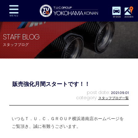
STOCK
ACCESS
在庫車両情報
保証&サービス
パーツリスト
STAFF BLOG
TUCとは？
店舗情報
アクセスマップ
スタッフブログ
全国納車
特別作業
注文販売
自動車保険
買取査定
スタッフ紹介
リクルート
お問い合わせ
会社概要
販売強化月間スタートです！！
プライバシーポリシー
スタッフblog
納車blog
post date:
2021.09.01
category:
スタッフブログ一覧
いつもＴ．Ｕ．Ｃ．ＧＲＯＵＰ横浜港南店ホームページを
ご覧頂き、誠に有難うございます。