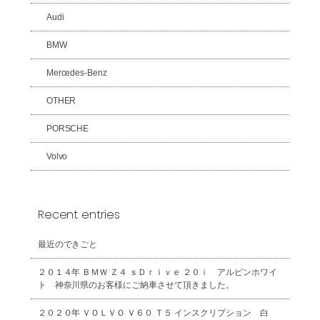
Audi
BMW
Mercedes-Benz
OTHER
PORSCHE
Volvo
Recent entries
最近のできごと
２０１４年 ＢＭＷ Ｚ４ ｓＤｒｉｖｅ ２０ｉ アルピンホワイ
ト 神奈川県のお客様にご納車させて頂きました。
２０２０年 ＶＯＬＶＯ Ｖ６０ Ｔ５ インスクリプション 白