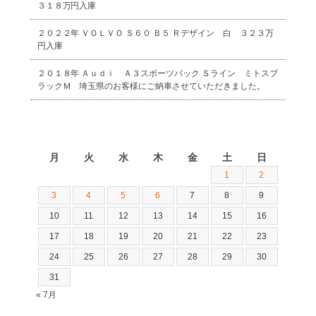
３１８万円入庫
２０２２年 ＶＯＬＶＯ Ｓ６０ Ｂ５ Ｒデザイン 白 ３２３万
円入庫
２０１８年 Ａｕｄｉ Ａ３スポーツバック Ｓライン ミトスブ
ラックＭ 埼玉県のお客様にご納車させていただきました。
2026年8月
月
火
水
木
金
土
日
1
2
3
4
5
6
7
8
9
10
11
12
13
14
15
16
17
18
19
20
21
22
23
24
25
26
27
28
29
30
31
« 7月