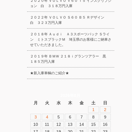
２０２０年 ＶＯＬＶＯ Ｖ６０ Ｔ５ インスクリプシ
ョン 白 ３１８万円入庫
２０２２年 ＶＯＬＶＯ Ｓ６０ Ｂ５ Ｒデザイン
白 ３２３万円入庫
２０１８年 Ａｕｄｉ Ａ３スポーツバック Ｓライ
ン ミトスブラックＭ 埼玉県のお客様にご納車さ
せていただきました。
２０１９年 ＢＭＷ ２１８ｉグランツアラー 黒
１８５万円入庫
★新入庫車輌のご紹介★
2026年8月
月
火
水
木
金
土
日
1
2
3
4
5
6
7
8
9
10
11
12
13
14
15
16
17
18
19
20
21
22
23