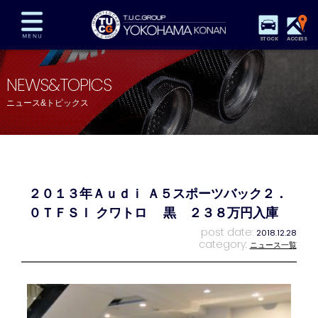
STOCK
ACCESS
在庫車両情報
保証&サービス
パーツリスト
NEWS&TOPICS
TUCとは？
店舗情報
アクセスマップ
ニュース&トピックス
全国納車
特別作業
注文販売
自動車保険
買取査定
スタッフ紹介
リクルート
お問い合わせ
会社概要
２０１３年Ａｕｄｉ Ａ５スポーツバック２．
プライバシーポリシー
スタッフblog
納車blog
０ＴＦＳＩ クワトロ 黒 ２３８万円入庫
post date:
2018.12.28
category:
ニュース一覧