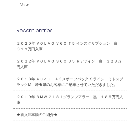
Volvo
Recent entries
２０２０年 ＶＯＬＶＯ Ｖ６０ Ｔ５ インスクリプション 白
３１８万円入庫
２０２２年 ＶＯＬＶＯ Ｓ６０ Ｂ５ Ｒデザイン 白 ３２３万
円入庫
２０１８年 Ａｕｄｉ Ａ３スポーツバック Ｓライン ミトスブ
ラックＭ 埼玉県のお客様にご納車させていただきました。
２０１９年 ＢＭＷ ２１８ｉグランツアラー 黒 １８５万円入
庫
★新入庫車輌のご紹介★
2026年8月