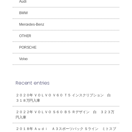
Audi
BMW
Mercedes-Benz
OTHER
PORSCHE
Volvo
Recent entries
２０２０年 ＶＯＬＶＯ Ｖ６０ Ｔ５ インスクリプション 白
３１８万円入庫
２０２２年 ＶＯＬＶＯ Ｓ６０ Ｂ５ Ｒデザイン 白 ３２３万
円入庫
２０１８年 Ａｕｄｉ Ａ３スポーツバック Ｓライン ミトスブ