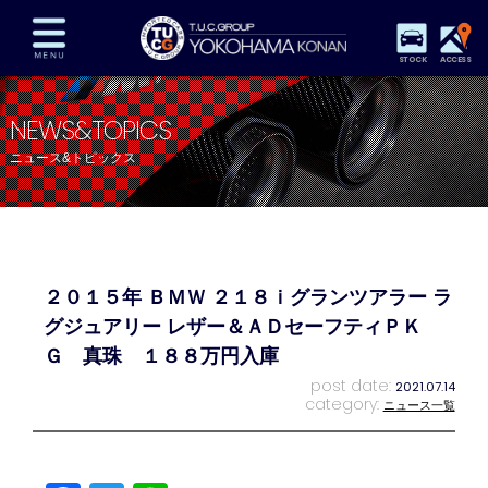
STOCK
ACCESS
在庫車両情報
保証&サービス
パーツリスト
NEWS&TOPICS
TUCとは？
店舗情報
アクセスマップ
ニュース&トピックス
全国納車
特別作業
注文販売
自動車保険
買取査定
スタッフ紹介
リクルート
お問い合わせ
会社概要
２０１５年 ＢＭＷ ２１８ｉグランツアラー ラ
プライバシーポリシー
スタッフblog
納車blog
グジュアリー レザー＆ＡＤセーフティＰＫ
Ｇ 真珠 １８８万円入庫
post date:
2021.07.14
category:
ニュース一覧