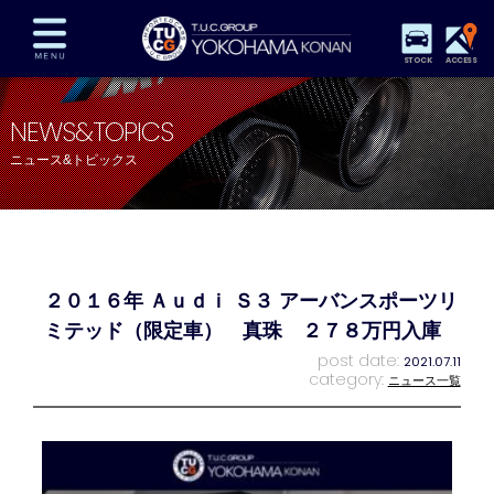
STOCK
ACCESS
在庫車両情報
保証&サービス
パーツリスト
NEWS&TOPICS
TUCとは？
店舗情報
アクセスマップ
ニュース&トピックス
全国納車
特別作業
注文販売
自動車保険
買取査定
スタッフ紹介
リクルート
お問い合わせ
会社概要
２０１６年 Ａｕｄｉ Ｓ３ アーバンスポーツリ
プライバシーポリシー
スタッフblog
納車blog
ミテッド（限定車） 真珠 ２７８万円入庫
post date:
2021.07.11
category:
ニュース一覧