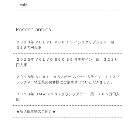
Volvo
Recent entries
２０２０年 ＶＯＬＶＯ Ｖ６０ Ｔ５ インスクリプション 白
３１８万円入庫
２０２２年 ＶＯＬＶＯ Ｓ６０ Ｂ５ Ｒデザイン 白 ３２３万
円入庫
２０１８年 Ａｕｄｉ Ａ３スポーツバック Ｓライン ミトスブ
ラックＭ 埼玉県のお客様にご納車させていただきました。
２０１９年 ＢＭＷ ２１８ｉグランツアラー 黒 １８５万円入
庫
★新入庫車輌のご紹介★
2026年8月