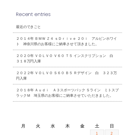
Recent entries
最近のできごと
２０１４年 ＢＭＷ Ｚ４ ｓＤｒｉｖｅ ２０ｉ アルピンホワイ
ト 神奈川県のお客様にご納車させて頂きました。
２０２０年 ＶＯＬＶＯ Ｖ６０ Ｔ５ インスクリプション 白
３１８万円入庫
２０２２年 ＶＯＬＶＯ Ｓ６０ Ｂ５ Ｒデザイン 白 ３２３万
円入庫
２０１８年 Ａｕｄｉ Ａ３スポーツバック Ｓライン ミトスブ
ラックＭ 埼玉県のお客様にご納車させていただきました。
2026年8月
月
火
水
木
金
土
日
1
2