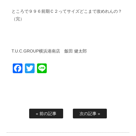
ところで９９６前期Ｃ２ってサイズどこまで攻めれんの？
（完）
T.U.C.GROUP横浜港南店 飯田 健太郎
Facebook
Twitter
Line
« 前の記事
次の記事 »