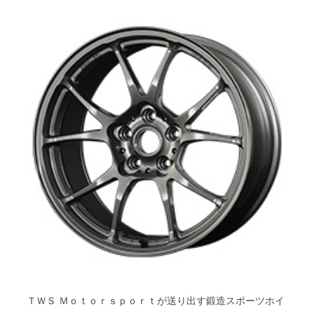
ＴＷＳ Ｍｏｔｏｒｓｐｏｒｔが送り出す鍛造スポーツホイ