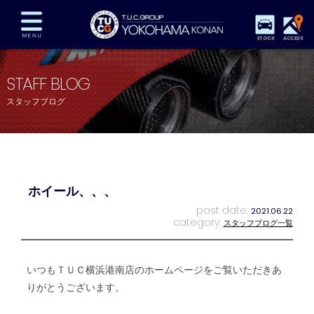
STOCK
ACCESS
在庫車両情報
保証&サービス
パーツリスト
STAFF BLOG
TUCとは？
店舗情報
アクセスマップ
スタッフブログ
全国納車
特別作業
注文販売
自動車保険
買取査定
スタッフ紹介
リクルート
お問い合わせ
会社概要
ホイール、、、
プライバシーポリシー
スタッフblog
納車blog
post date:
2021.06.22
category:
スタッフブログ一覧
いつもＴＵＣ横浜港南店のホームページをご覧いただきあ
りがとうございます。