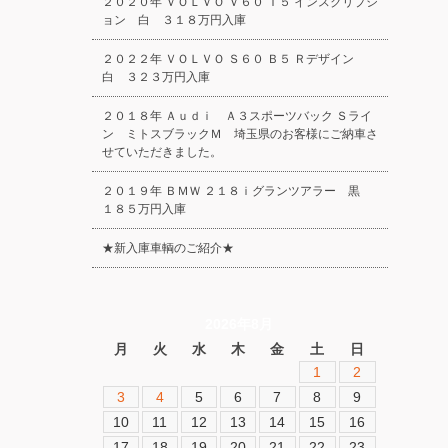
２０２０年 ＶＯＬＶＯ Ｖ６０ Ｔ５ インスクリプシ
ョン 白 ３１８万円入庫
２０２２年 ＶＯＬＶＯ Ｓ６０ Ｂ５ Ｒデザイン
白 ３２３万円入庫
２０１８年 Ａｕｄｉ Ａ３スポーツバック Ｓライ
ン ミトスブラックＭ 埼玉県のお客様にご納車さ
せていただきました。
２０１９年 ＢＭＷ ２１８ｉグランツアラー 黒
１８５万円入庫
★新入庫車輌のご紹介★
2026年8月
月
火
水
木
金
土
日
1
2
3
4
5
6
7
8
9
10
11
12
13
14
15
16
17
18
19
20
21
22
23