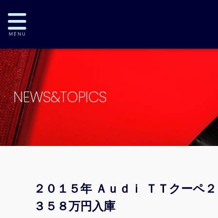
NEWS&TOPICS
２０１５年 Ａｕｄｉ ＴＴクーペ
３５８万円入庫