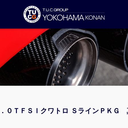
２．０ＴＦＳＩクワトロ ＳラインＰＫＧ