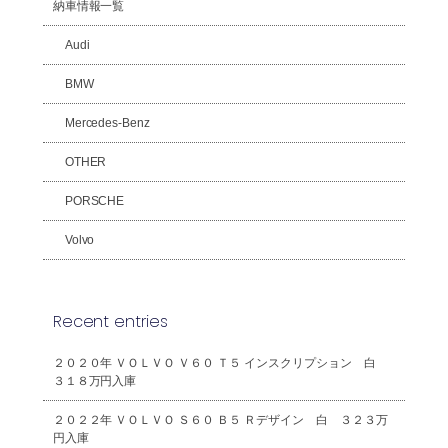
納車情報一覧
Audi
BMW
Mercedes-Benz
OTHER
PORSCHE
Volvo
Recent entries
２０２０年 ＶＯＬＶＯ Ｖ６０ Ｔ５ インスクリプション 白
３１８万円入庫
２０２２年 ＶＯＬＶＯ Ｓ６０ Ｂ５ Ｒデザイン 白 ３２３万
円入庫