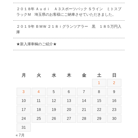
２０１８年 Ａｕｄｉ Ａ３スポーツバック Ｓライン ミトスブ
ラックＭ 埼玉県のお客様にご納車させていただきました。
２０１９年 ＢＭＷ ２１８ｉグランツアラー 黒 １８５万円入
庫
★新入庫車輌のご紹介★
2026年8月
月
火
水
木
金
土
日
1
2
3
4
5
6
7
8
9
10
11
12
13
14
15
16
17
18
19
20
21
22
23
24
25
26
27
28
29
30
31
« 7月