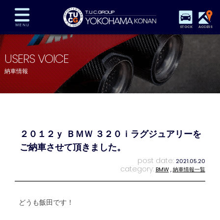
STOCK
ACCESS
在庫車両情報
保証&サービス
パーツリスト
USERS VOICE
TUCとは？
店舗情報
アクセスマップ
納車情報
全国納車
特別作業
注文販売
自動車保険
買取査定
スタッフ紹介
リクルート
お問い合わせ
会社概要
２０１２ｙ ＢＭＷ ３２０ｉラグジュアリーを
プライバシーポリシー
スタッフblog
納車blog
ご納車させて頂きました。
post date:
2021.05.20
category:
BMW
,
納車情報一覧
どうも飯田です！