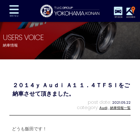
STOCK
ACCESS
在庫車両情報
保証&サービス
パーツリスト
USERS VOICE
TUCとは？
店舗情報
アクセスマップ
納車情報
全国納車
特別作業
注文販売
自動車保険
買取査定
スタッフ紹介
リクルート
お問い合わせ
会社概要
２０１４ｙ Ａｕｄｉ Ａ１ １．４ＴＦＳＩをご
プライバシーポリシー
スタッフblog
納車blog
納車させて頂きました。
post date:
2021.05.22
category:
Audi
,
納車情報一覧
どうも飯田です！