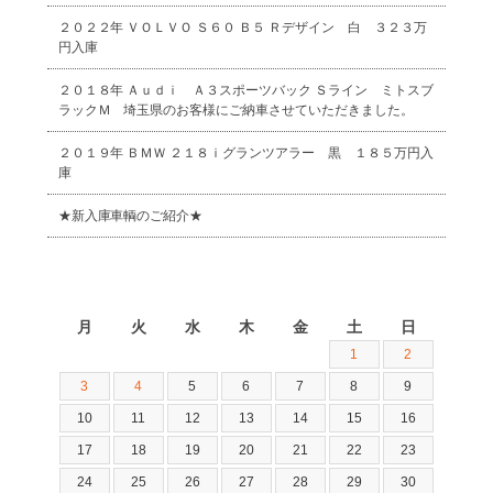
２０２２年 ＶＯＬＶＯ Ｓ６０ Ｂ５ Ｒデザイン 白 ３２３万
円入庫
２０１８年 Ａｕｄｉ Ａ３スポーツバック Ｓライン ミトスブ
ラックＭ 埼玉県のお客様にご納車させていただきました。
２０１９年 ＢＭＷ ２１８ｉグランツアラー 黒 １８５万円入
庫
★新入庫車輌のご紹介★
2026年8月
月
火
水
木
金
土
日
1
2
3
4
5
6
7
8
9
10
11
12
13
14
15
16
17
18
19
20
21
22
23
24
25
26
27
28
29
30