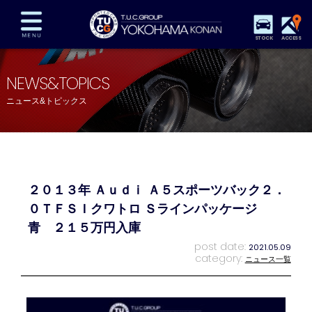
STOCK
ACCESS
在庫車両情報
保証&サービス
パーツリスト
NEWS&TOPICS
TUCとは？
店舗情報
アクセスマップ
ニュース&トピックス
全国納車
特別作業
注文販売
自動車保険
買取査定
スタッフ紹介
リクルート
お問い合わせ
会社概要
２０１３年 Ａｕｄｉ Ａ５スポーツバック２．
プライバシーポリシー
スタッフblog
納車blog
０ＴＦＳＩクワトロ Ｓラインパッケージ
青 ２１５万円入庫
post date:
2021.05.09
category:
ニュース一覧