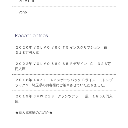
PORSCHE
Volvo
Recent entries
２０２０年 ＶＯＬＶＯ Ｖ６０ Ｔ５ インスクリプション 白
３１８万円入庫
２０２２年 ＶＯＬＶＯ Ｓ６０ Ｂ５ Ｒデザイン 白 ３２３万
円入庫
２０１８年 Ａｕｄｉ Ａ３スポーツバック Ｓライン ミトスブ
ラックＭ 埼玉県のお客様にご納車させていただきました。
２０１９年 ＢＭＷ ２１８ｉグランツアラー 黒 １８５万円入
庫
★新入庫車輌のご紹介★