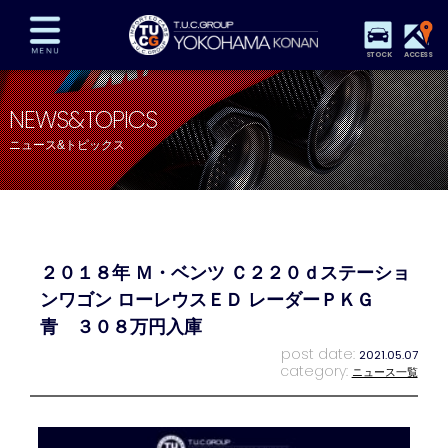
STOCK
ACCESS
在庫車両情報
保証&サービス
パーツリスト
NEWS&TOPICS
TUCとは？
店舗情報
アクセスマップ
ニュース&トピックス
全国納車
特別作業
注文販売
自動車保険
買取査定
スタッフ紹介
リクルート
お問い合わせ
会社概要
２０１８年 Ｍ・ベンツ Ｃ２２０ｄステーショ
プライバシーポリシー
スタッフblog
納車blog
ンワゴン ローレウスＥＤ レーダーＰＫＧ
青 ３０８万円入庫
post date:
2021.05.07
category:
ニュース一覧