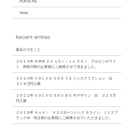
PORSCHE
Volvo
Recent entries
最近のできごと
２０１４年 ＢＭＷ Ｚ４ ｓＤｒｉｖｅ ２０ｉ アルピンホワイ
ト 神奈川県のお客様にご納車させて頂きました。
２０２０年 ＶＯＬＶＯ Ｖ６０ Ｔ５ インスクリプション 白
３１８万円入庫
２０２２年 ＶＯＬＶＯ Ｓ６０ Ｂ５ Ｒデザイン 白 ３２３万
円入庫
２０１８年 Ａｕｄｉ Ａ３スポーツバック Ｓライン ミトスブ
ラックＭ 埼玉県のお客様にご納車させていただきました。