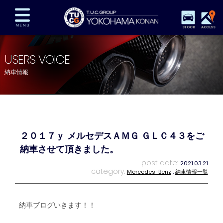
STOCK
ACCESS
在庫車両情報
保証&サービス
パーツリスト
USERS VOICE
TUCとは？
店舗情報
アクセスマップ
納車情報
全国納車
特別作業
注文販売
自動車保険
買取査定
スタッフ紹介
リクルート
お問い合わせ
会社概要
２０１７ｙ メルセデスＡＭＧ ＧＬＣ４３をご
プライバシーポリシー
スタッフblog
納車blog
納車させて頂きました。
post date:
2021.03.21
category:
Mercedes-Benz
,
納車情報一覧
納車ブログいきます！！