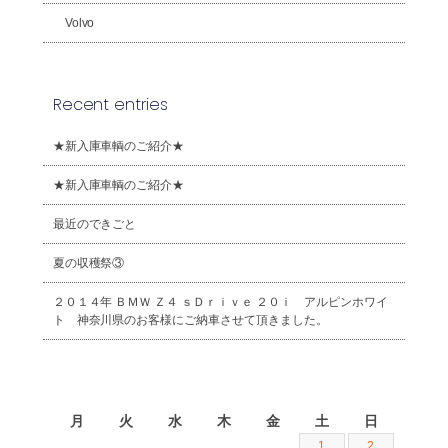
Volvo
Recent entries
★新入庫車輌のご紹介★
★新入庫車輌のご紹介★
最近のできごと
夏の収穫祭③
２０１４年 ＢＭＷ Ｚ４ ｓＤｒｉｖｅ ２０ｉ アルピンホワイ
ト 神奈川県のお客様にご納車させて頂きました。
2026年8月
月
火
水
木
金
土
日
1
2