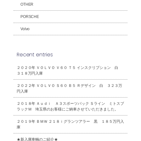
OTHER
PORSCHE
Volvo
Recent entries
２０２０年 ＶＯＬＶＯ Ｖ６０ Ｔ５ インスクリプション 白
３１８万円入庫
２０２２年 ＶＯＬＶＯ Ｓ６０ Ｂ５ Ｒデザイン 白 ３２３万
円入庫
２０１８年 Ａｕｄｉ Ａ３スポーツバック Ｓライン ミトスブ
ラックＭ 埼玉県のお客様にご納車させていただきました。
２０１９年 ＢＭＷ ２１８ｉグランツアラー 黒 １８５万円入
庫
★新入庫車輌のご紹介★