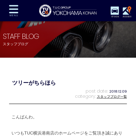
STOCK
ACCESS
在庫車両情報
保証&サービス
パーツリスト
STAFF BLOG
TUCとは？
店舗情報
アクセスマップ
スタッフブログ
全国納車
特別作業
注文販売
自動車保険
買取査定
スタッフ紹介
リクルート
お問い合わせ
会社概要
ツリーがちらほら
プライバシーポリシー
スタッフblog
納車blog
post date:
2018.12.09
category:
スタッフブログ一覧
こんばんわ。
いつもTUC横浜港南店のホームページをご覧頂き誠にあり