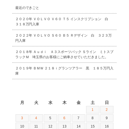
最近のできごと
２０２０年 ＶＯＬＶＯ Ｖ６０ Ｔ５ インスクリプション 白
３１８万円入庫
２０２２年 ＶＯＬＶＯ Ｓ６０ Ｂ５ Ｒデザイン 白 ３２３万
円入庫
２０１８年 Ａｕｄｉ Ａ３スポーツバック Ｓライン ミトスブ
ラックＭ 埼玉県のお客様にご納車させていただきました。
２０１９年 ＢＭＷ ２１８ｉグランツアラー 黒 １８５万円入
庫
2026年8月
月
火
水
木
金
土
日
1
2
3
4
5
6
7
8
9
10
11
12
13
14
15
16