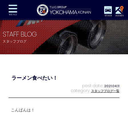
STOCK
ACCESS
在庫車両情報
保証&サービス
パーツリスト
STAFF BLOG
TUCとは？
店舗情報
アクセスマップ
スタッフブログ
全国納車
特別作業
注文販売
自動車保険
買取査定
スタッフ紹介
リクルート
お問い合わせ
会社概要
ラーメン食べたい！
プライバシーポリシー
スタッフblog
納車blog
post date:
2021.04.11
category:
スタッフブログ一覧
こんばんは！