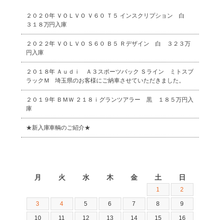
２０２０年 ＶＯＬＶＯ Ｖ６０ Ｔ５ インスクリプション 白
３１８万円入庫
２０２２年 ＶＯＬＶＯ Ｓ６０ Ｂ５ Ｒデザイン 白 ３２３万
円入庫
２０１８年 Ａｕｄｉ Ａ３スポーツバック Ｓライン ミトスブ
ラックＭ 埼玉県のお客様にご納車させていただきました。
２０１９年 ＢＭＷ ２１８ｉグランツアラー 黒 １８５万円入
庫
★新入庫車輌のご紹介★
2026年8月
月
火
水
木
金
土
日
1
2
3
4
5
6
7
8
9
10
11
12
13
14
15
16