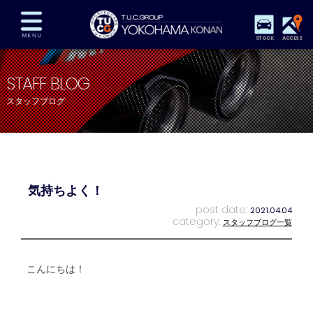
STOCK
ACCESS
在庫車両情報
保証&サービス
パーツリスト
STAFF BLOG
TUCとは？
店舗情報
アクセスマップ
スタッフブログ
全国納車
特別作業
注文販売
自動車保険
買取査定
スタッフ紹介
リクルート
お問い合わせ
会社概要
気持ちよく！
プライバシーポリシー
スタッフblog
納車blog
post date:
2021.04.04
category:
スタッフブログ一覧
こんにちは！