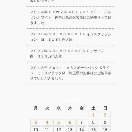
最近のできごと
２０１４年 ＢＭＷ Ｚ４ ｓＤｒｉｖｅ ２０ｉ アル
ピンホワイト 神奈川県のお客様にご納車させて頂
きました。
２０２０年 ＶＯＬＶＯ Ｖ６０ Ｔ５ インスクリプシ
ョン 白 ３１８万円入庫
２０２２年 ＶＯＬＶＯ Ｓ６０ Ｂ５ Ｒデザイン
白 ３２３万円入庫
２０１８年 Ａｕｄｉ Ａ３スポーツバック Ｓライ
ン ミトスブラックＭ 埼玉県のお客様にご納車さ
せていただきました。
2026年8月
月
火
水
木
金
土
日
1
2
3
4
5
6
7
8
9
10
11
12
13
14
15
16