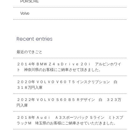
PORSCHE
Volvo
Recent entries
最近のできごと
２０１４年 ＢＭＷ Ｚ４ ｓＤｒｉｖｅ ２０ｉ アルピンホワイ
ト 神奈川県のお客様にご納車させて頂きました。
２０２０年 ＶＯＬＶＯ Ｖ６０ Ｔ５ インスクリプション 白
３１８万円入庫
２０２２年 ＶＯＬＶＯ Ｓ６０ Ｂ５ Ｒデザイン 白 ３２３万
円入庫
２０１８年 Ａｕｄｉ Ａ３スポーツバック Ｓライン ミトスブ
ラックＭ 埼玉県のお客様にご納車させていただきました。