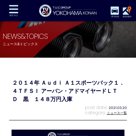
STOCK
ACCESS
在庫車両情報
保証&サービス
パーツリスト
NEWS&TOPICS
TUCとは？
店舗情報
アクセスマップ
ニュース&トピックス
全国納車
特別作業
注文販売
自動車保険
買取査定
スタッフ紹介
リクルート
お問い合わせ
会社概要
２０１４年 Ａｕｄｉ Ａ１スポーツバック１．
プライバシーポリシー
スタッフblog
納車blog
４ＴＦＳＩ アーバン・アドマイヤードＬＴ
Ｄ 黒 １４８万円入庫
post date:
2021.03.20
category:
ニュース一覧