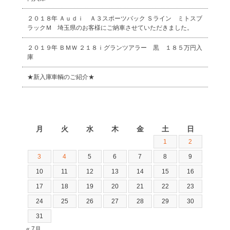
２０１８年 Ａｕｄｉ Ａ３スポーツバック Ｓライン ミトスブ
ラックＭ 埼玉県のお客様にご納車させていただきました。
２０１９年 ＢＭＷ ２１８ｉグランツアラー 黒 １８５万円入
庫
★新入庫車輌のご紹介★
2026年8月
月
火
水
木
金
土
日
1
2
3
4
5
6
7
8
9
10
11
12
13
14
15
16
17
18
19
20
21
22
23
24
25
26
27
28
29
30
31
« 7月