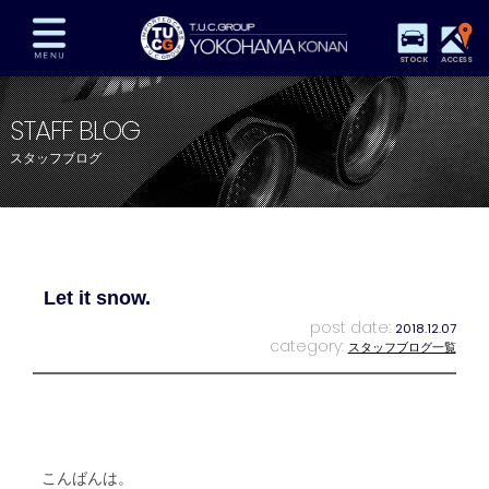
STOCK
ACCESS
在庫車両情報
保証&サービス
パーツリスト
STAFF BLOG
TUCとは？
店舗情報
アクセスマップ
スタッフブログ
全国納車
特別作業
注文販売
自動車保険
買取査定
スタッフ紹介
リクルート
お問い合わせ
会社概要
Let it snow.
プライバシーポリシー
スタッフblog
納車blog
post date:
2018.12.07
category:
スタッフブログ一覧
こんばんは。