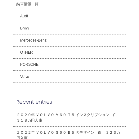
納車情報一覧
Audi
BMW
Mercedes-Benz
OTHER
PORSCHE
Volvo
Recent entries
２０２０年 ＶＯＬＶＯ Ｖ６０ Ｔ５ インスクリプション 白
３１８万円入庫
２０２２年 ＶＯＬＶＯ Ｓ６０ Ｂ５ Ｒデザイン 白 ３２３万
円入庫