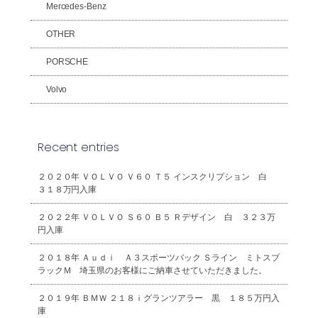
Mercedes-Benz
OTHER
PORSCHE
Volvo
Recent entries
２０２０年 ＶＯＬＶＯ Ｖ６０ Ｔ５ インスクリプション 白
３１８万円入庫
２０２２年 ＶＯＬＶＯ Ｓ６０ Ｂ５ Ｒデザイン 白 ３２３万
円入庫
２０１８年 Ａｕｄｉ Ａ３スポーツバック Ｓライン ミトスブ
ラックＭ 埼玉県のお客様にご納車させていただきました。
２０１９年 ＢＭＷ ２１８ｉグランツアラー 黒 １８５万円入
庫