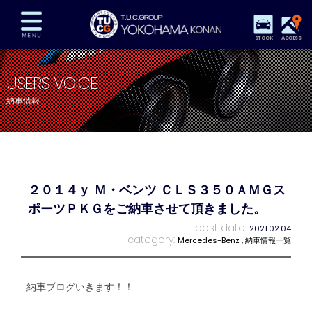
STOCK
ACCESS
在庫車両情報
保証&サービス
パーツリスト
USERS VOICE
TUCとは？
店舗情報
アクセスマップ
納車情報
全国納車
特別作業
注文販売
自動車保険
買取査定
スタッフ紹介
リクルート
お問い合わせ
会社概要
２０１４ｙ Ｍ・ベンツ ＣＬＳ３５０ＡＭＧス
プライバシーポリシー
スタッフblog
納車blog
ポーツＰＫＧをご納車させて頂きました。
post date:
2021.02.04
category:
Mercedes-Benz
,
納車情報一覧
納車ブログいきます！！