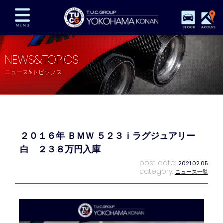
STOCK
ACCESS
在庫車両情報
保証&サービス
パーツリスト
NEWS&TOPICS
TUCとは？
店舗情報
アクセスマップ
ニュース&トピックス
全国納車
特別作業
注文販売
自動車保険
買取査定
スタッフ紹介
リクルート
お問い合わせ
会社概要
２０１６年 ＢＭＷ ５２３ｉラグジュアリー
プライバシーポリシー
スタッフblog
納車blog
白 ２３８万円入庫
post date:
2021.02.05
category:
ニュース一覧