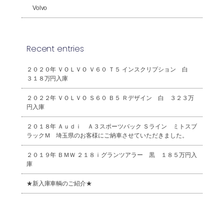
Volvo
Recent entries
２０２０年 ＶＯＬＶＯ Ｖ６０ Ｔ５ インスクリプション 白
３１８万円入庫
２０２２年 ＶＯＬＶＯ Ｓ６０ Ｂ５ Ｒデザイン 白 ３２３万
円入庫
２０１８年 Ａｕｄｉ Ａ３スポーツバック Ｓライン ミトスブ
ラックＭ 埼玉県のお客様にご納車させていただきました。
２０１９年 ＢＭＷ ２１８ｉグランツアラー 黒 １８５万円入
庫
★新入庫車輌のご紹介★
2026年8月