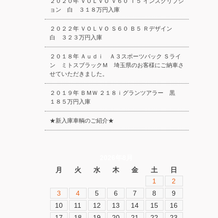
２０２０年 ＶＯＬＶＯ Ｖ６０ Ｔ５ インスクリプシ
ョン 白 ３１８万円入庫
２０２２年 ＶＯＬＶＯ Ｓ６０ Ｂ５ Ｒデザイン
白 ３２３万円入庫
２０１８年 Ａｕｄｉ Ａ３スポーツバック Ｓライ
ン ミトスブラックＭ 埼玉県のお客様にご納車さ
せていただきました。
２０１９年 ＢＭＷ ２１８ｉグランツアラー 黒
１８５万円入庫
★新入庫車輌のご紹介★
2026年8月
月
火
水
木
金
土
日
1
2
3
4
5
6
7
8
9
10
11
12
13
14
15
16
17
18
19
20
21
22
23