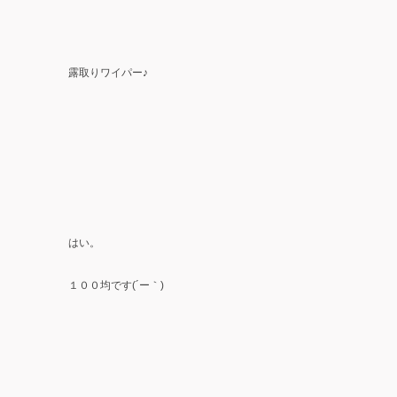
露取りワイパー♪
はい。
１００均です(´ー｀)