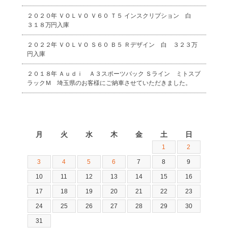
２０２０年 ＶＯＬＶＯ Ｖ６０ Ｔ５ インスクリプション 白
３１８万円入庫
２０２２年 ＶＯＬＶＯ Ｓ６０ Ｂ５ Ｒデザイン 白 ３２３万
円入庫
２０１８年 Ａｕｄｉ Ａ３スポーツバック Ｓライン ミトスブ
ラックＭ 埼玉県のお客様にご納車させていただきました。
2026年8月
月
火
水
木
金
土
日
1
2
3
4
5
6
7
8
9
10
11
12
13
14
15
16
17
18
19
20
21
22
23
24
25
26
27
28
29
30
31