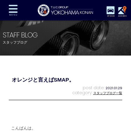
STOCK
ACCESS
在庫車両情報
保証&サービス
パーツリスト
STAFF BLOG
TUCとは？
店舗情報
アクセスマップ
スタッフブログ
全国納車
特別作業
注文販売
自動車保険
買取査定
スタッフ紹介
リクルート
お問い合わせ
会社概要
オレンジと言えばSMAP。
プライバシーポリシー
スタッフblog
納車blog
post date:
2021.01.29
category:
スタッフブログ一覧
こんばんは。